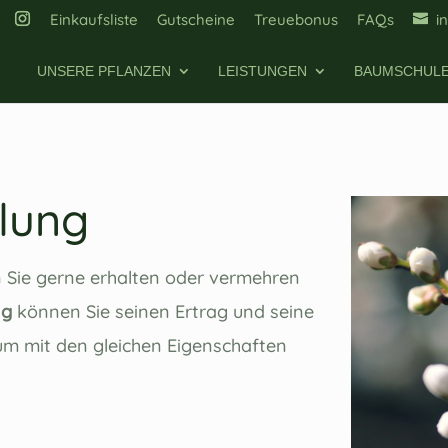
Einkaufsliste
Gutscheine
Treuebonus
FAQs
i
UNSERE PFLANZEN
LEISTUNGEN
BAUMSCHUL
lung
 Sie gerne erhalten oder vermehren
ng
können Sie seinen Ertrag und seine
m mit den gleichen Eigenschaften