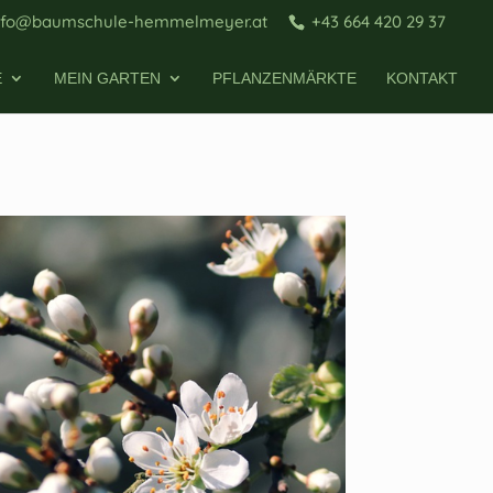
nfo@baumschule-hemmelmeyer.at
+43 664 420 29 37
E
MEIN GARTEN
PFLANZENMÄRKTE
KONTAKT