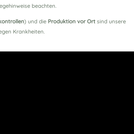
egehinweise beachten.
kontrollen
) und die
Produktion vor Ort
sind unsere
gegen Krankheiten.