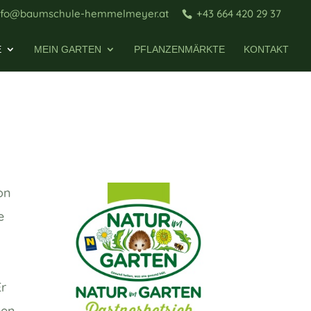
nfo@baumschule-hemmelmeyer.at
+43 664 420 29 37
E
MEIN GARTEN
PFLANZENMÄRKTE
KONTAKT
on
e
Er
een.