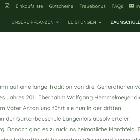
Einkaufsliste
Gutscheine
Treuebonus
FAQs
i
UNSERE PFLANZEN
LEISTUNGEN
BAUMSCHUL
nn auf eine lange Tradition
von drei Generationen v
 des Jahres 2011 übernahm Wolfgang Hemmelmeyer di
m Vater Anton und führt sie nun in der dritten
an der Gartenbauschule Langenlois absolvierte er
rg. Danach ging es zurück ins heimatliche Marchfeld. 
 Jahre tatkräftig mit bewährtem Wissen und neuen Id