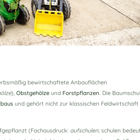
erbsmäßig bewirtschaftete Anbauflächen
hölze
),
Obstgehölze
und
Forstpflanzen
. Die Baumschu
nbaus
und gehört nicht zur klassischen Feldwirtschaft
fgepflanzt (Fachausdruck:
aufschulen
; schulen bedeu