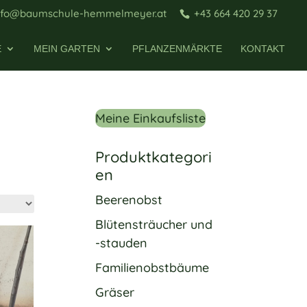
nfo@baumschule-hemmelmeyer.at
+43 664 420 29 37
E
MEIN GARTEN
PFLANZENMÄRKTE
KONTAKT
Meine Einkaufsliste
Produktkategori
en
Beerenobst
Blütensträucher und
-stauden
Familienobstbäume
Gräser