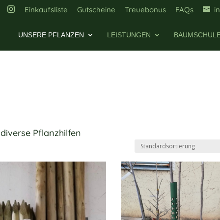
Einkaufsliste
Gutscheine
Treuebonus
FAQs
i
UNSERE PFLANZEN
LEISTUNGEN
BAUMSCHUL
diverse Pflanzhilfen