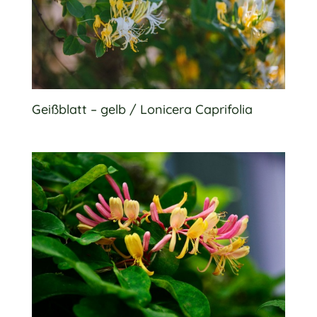
Geißblatt – gelb / Lonicera Caprifolia