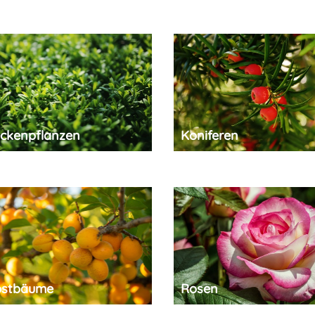
ckenpflanzen
Koniferen
stbäume
Rosen