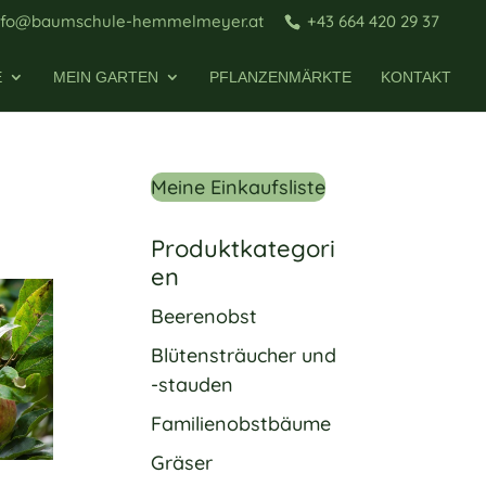
nfo@baumschule-hemmelmeyer.at
+43 664 420 29 37
E
MEIN GARTEN
PFLANZENMÄRKTE
KONTAKT
Meine Einkaufsliste
Produktkategori
en
Beerenobst
Blütensträucher und
-stauden
Familienobstbäume
Gräser