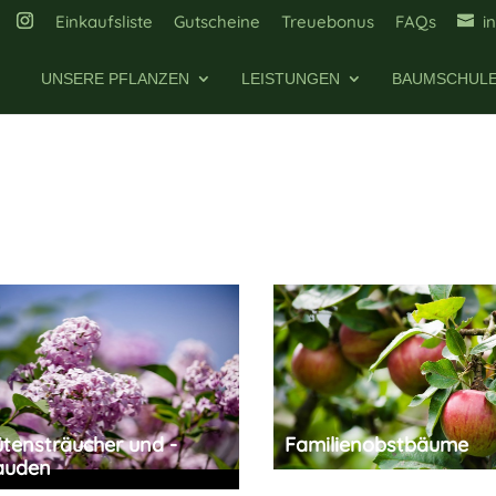
Einkaufsliste
Gutscheine
Treuebonus
FAQs
i
UNSERE PFLANZEN
LEISTUNGEN
BAUMSCHUL
ütensträucher und -
Familienobstbäume
auden