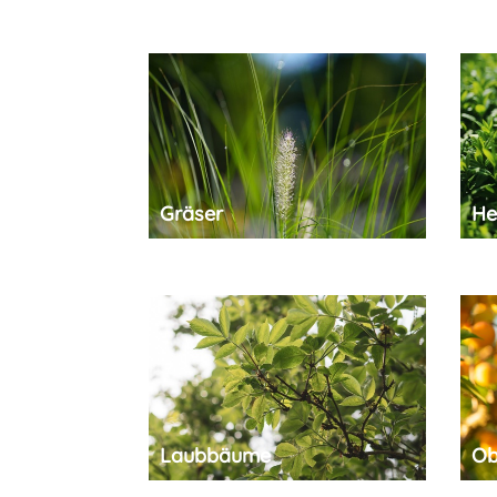
Gräser
He
Laubbäume
Ob