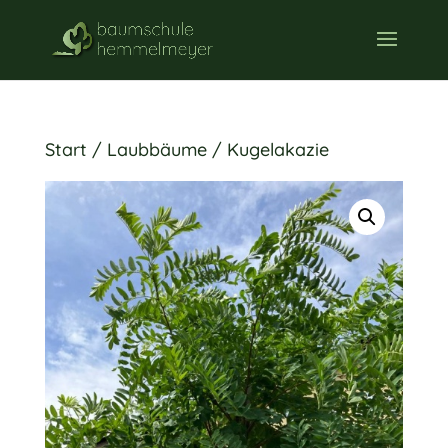
Start
/
Laubbäume
/ Kugelakazie