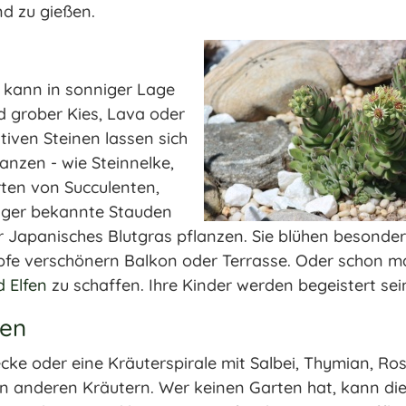
d zu gießen.
, kann in sonniger Lage
d grober Kies, Lava oder
iven Steinen lassen sich
nzen - wie Steinnelke,
Arten von Succulenten,
niger bekannte Stauden
 Japanisches Blutgras pflanzen. Sie blühen besonder
pfe verschönern Balkon oder Terrasse. Oder schon m
 Elfen
zu schaffen. Ihre Kinder werden begeistert sei
ten
ecke oder eine Kräuterspirale mit Salbei, Thymian, Ro
chen anderen Kräutern. Wer keinen Garten hat, kann di