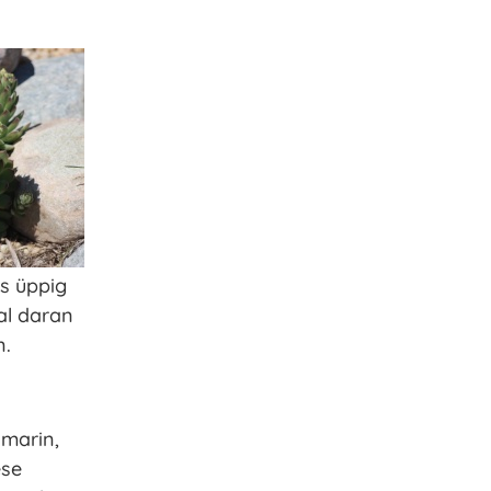
s üppig
al daran
n.
smarin,
ese