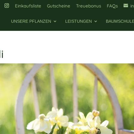
Einkaufsliste
Gutscheine
Treuebonus
FAQs
i
UNSERE PFLANZEN
LEISTUNGEN
BAUMSCHUL
i