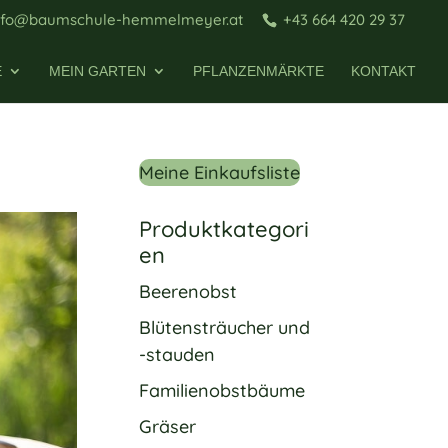
nfo@baumschule-hemmelmeyer.at
+43 664 420 29 37
E
MEIN GARTEN
PFLANZENMÄRKTE
KONTAKT
Meine Einkaufsliste
Produktkategori
en
Beerenobst
Blütensträucher und
-stauden
Familienobstbäume
Gräser