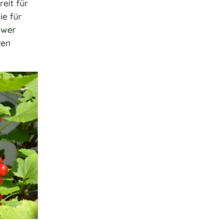
eit für
ie für
gwer
ren