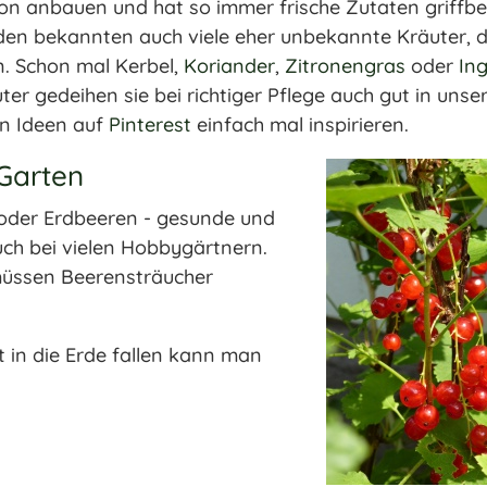
on anbauen und hat so immer frische Zutaten griffber
 den bekannten auch viele eher unbekannte Kräuter, d
. Schon mal Kerbel,
Koriander
,
Zitronengras
oder
In
er gedeihen sie bei richtiger Pflege auch gut in unse
en Ideen auf
Pinterest
einfach mal inspirieren.
Garten
oder Erdbeeren - gesunde und
auch bei vielen Hobbygärtnern.
, müssen Beerensträucher
t in die Erde fallen kann man