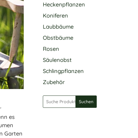
Heckenpflanzen
Koniferen
Laubbäume
Obstbäume
Rosen
Säulenobst
Schlingpflanzen
Zubehör
Suchen
r
enn es
bäumen
en Garten