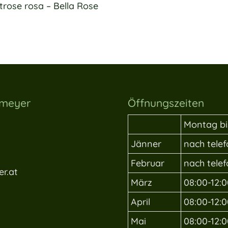
trose rosa – Bella Rose
lmeyer
Öffnungszeiten
Montag bi
Jänner
nach tele
Februar
nach tele
r.at
März
08:00-12:0
April
08:00-12:0
Mai
08:00-12:0