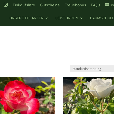
Einkaufsliste
Gutscheine
Treuebonus
FAQs
i
UNSERE PFLANZEN
LEISTUNGEN
BAUMSCHUL