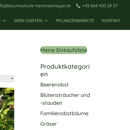
nfo@baumschule-hemmelmeyer.at
+43 664 420 29 37
E
MEIN GARTEN
PFLANZENMÄRKTE
KONTAKT
Meine Einkaufsliste
Produktkategori
en
Beerenobst
Blütensträucher und
-stauden
Familienobstbäume
Gräser